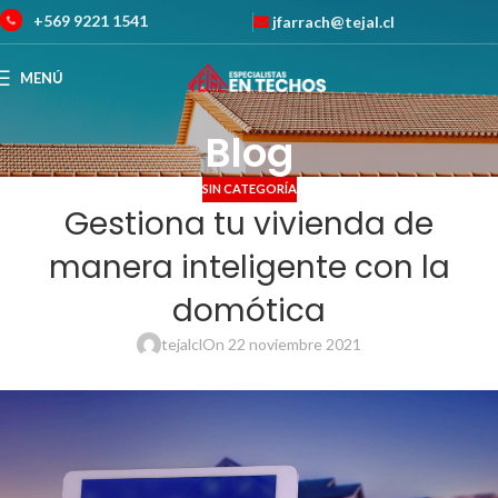
+569 9221 1541
jfarrach@tejal.cl
MENÚ
Blog
SIN CATEGORÍA
Gestiona tu vivienda de
manera inteligente con la
domótica
tejalcl
On 22 noviembre 2021